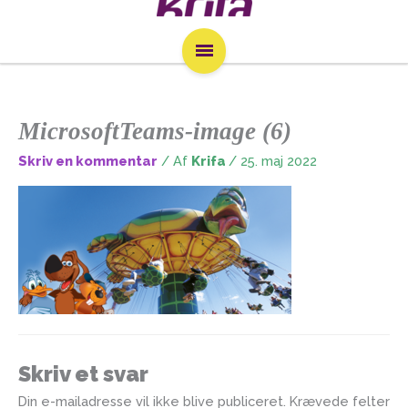
Gå
Hovedmenu
til
indholdet
MicrosoftTeams-image (6)
Skriv en kommentar
/ Af
Krifa
/
25. maj 2022
Skriv et svar
Din e-mailadresse vil ikke blive publiceret.
Krævede felter