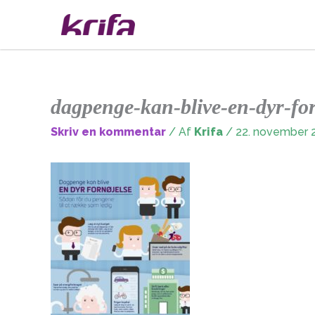
Gå
til
indholdet
dagpenge-kan-blive-en-dyr-fo
Skriv en kommentar
/ Af
Krifa
/
22. november 