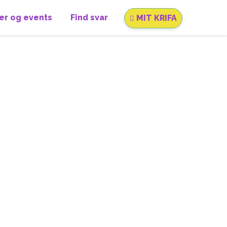
er og events
Find svar
MIT KRIFA