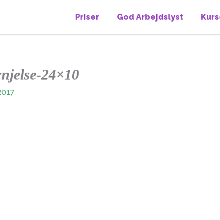
Priser
God Arbejdslyst
Kurs
rnjelse-24×10
2017