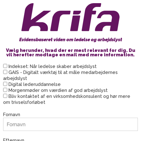
Gå
til
indholdet
Evidensbaseret viden om ledelse og arbejdslyst
Vælg herunder, hvad der er mest relevant for dig. Du
vil herefter modtage en mail med mere information.
Indekset: Når ledelse skaber arbejdslyst
GAIS - Digitalt værktøj til at måle medarbejdernes
arbejdslyst
Digital lederuddannelse
Morgenmøder om værdien af god arbejdslyst
Bliv kontaktet af en virksomhedskonsulent og hør mere
om trivselsforløbet
Fornavn
Efternavn