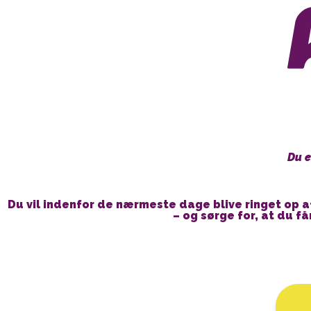
Gå
til
indholdet
Du e
Du vil indenfor de nærmeste dage blive ringet op 
– og sørge for, at du f